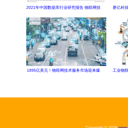
2021年中国数据库行业研究报告 物联网技
赛亿科技
术服务驱动下的创新与发展
1895亿美元！物联网技术服务市场迎来爆
工业物联
发式增长
Copyright © 2026
www.