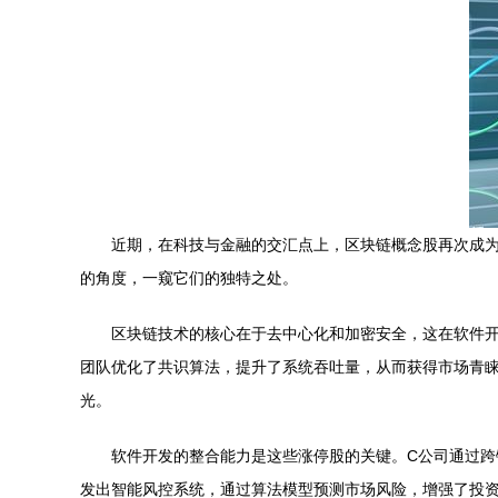
近期，在科技与金融的交汇点上，区块链概念股再次成
的角度，一窥它们的独特之处。
区块链技术的核心在于去中心化和加密安全，这在软件
团队优化了共识算法，提升了系统吞吐量，从而获得市场青
光。
软件开发的整合能力是这些涨停股的关键。C公司通过跨
发出智能风控系统，通过算法模型预测市场风险，增强了投