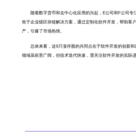
随着数字货币和去中心化应用的兴起，E公司和F公司专
焦于企业级区块链解决方案，通过定制化软件开发，帮助客户
产，引爆了市场热情。
总体来看，这9只涨停股的共同点在于软件开发的创新
领域虽前景广阔，但技术迭代快速，需关注软件开发的实际