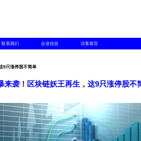
联系我们
企业信息
访客留言
这9只涨停股不简单
暴来袭！区块链妖王再生，这9只涨停股不