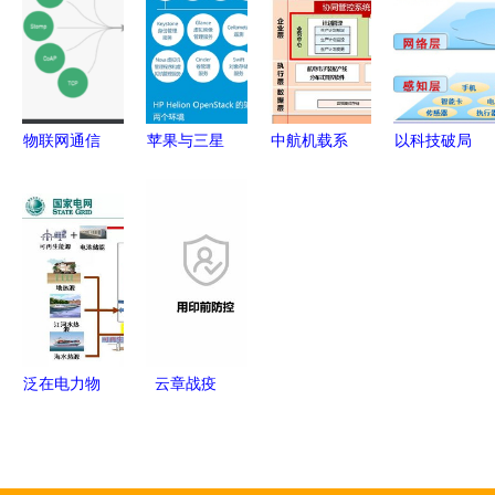
解决方案引
何重塑能源
下的智能照
让你养，你
领IoT技术
未来
明前沿技术
还谈什么智
服务新趋势
慧养殖？
物联网通信
苹果与三星
中航机载系
以科技破局
与物联网技
的物联网技
统共性技术
车联网技术
术服务 构
术与理念
基于IoTDB
助力城市交
建智能互联
服务驱动的
的端边云架
通拥堵治理
的未来基石
智能生态
构预计节省
百万存储成
本，助力工
业物联网协
泛在电力物
云章战疫
同
联网赋能综
物联网技术
合能源服务
驱动政务服
重点方向与
务的创新与