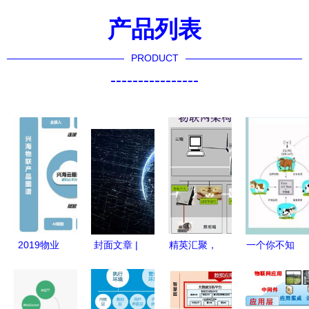
产品列表
PRODUCT
----------------
2019物业
封面文章 |
精英汇聚，
一个你不知
智慧报告
能源物联网
照亮未来
道的神器！
兴海物联智
冲击波 物
ETD第11期
不了解它，
慧园区整体
联网技术如
聚焦物联网
连牛羊都不